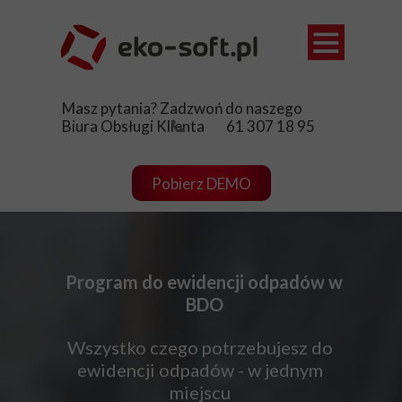
Ewidencja
Masz pytania? Zadzwoń do naszego
Opłaty śro
Biura Obsługi Klienta 61 307 18 95
Sklep
Pobierz DEMO
Aktualnośc
Pomoc
Kontakt
Program do ewidencji odpadów w
BDO
Wszystko czego potrzebujesz do
ewidencji odpadów - w jednym
miejscu