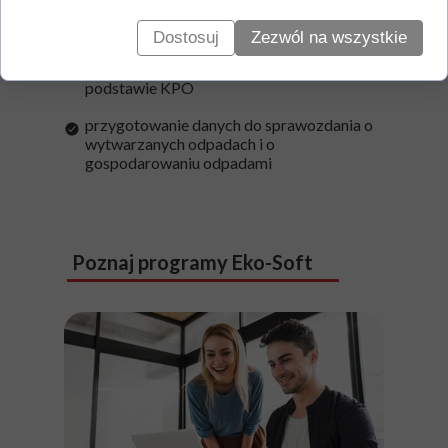
ewidencji w trybie przyjęcia przekazania
Dostosuj
Zezwól na wszystkie
tworzenie wpisów przetworzenia na
podstawie KPO
przygotowanie danych do sprawozdania o
wytwarzanych odpadach i o
gospodarowaniu odpadami
Poznaj programy Eko-Soft