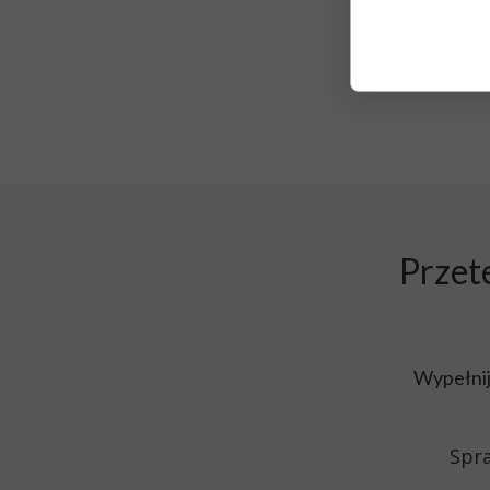
Przet
Wypełnij
Spra