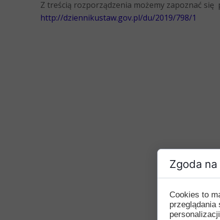
Z treścią rozporządzenia możemy zapoznać się p
http://dziennikustaw.gov.pl/du/2019/798/1
Zgoda na 
Cookies to m
przeglądania 
personalizacji