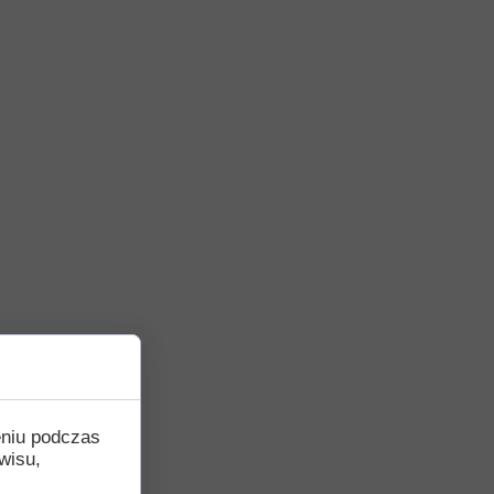
eniu podczas
wisu,