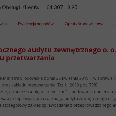
ra Obsługi Klienta 61 307 18 95
ówna
Ewidencja odpadów
Opłaty środowiskowe
cznego audytu zewnętrznego o. o. 
du przetwarzania
e Ministra Środowiska z dnia 25 kwietnia 2019 r. w sprawie
oraz zakładu przetwarzania (Dz. U. 2019 poz. 798).
zne, poprzez usunięcie konieczności podawania numeru re
posób przeprowadzania rocznego audytu zewnętrznego organ
az szczegółowy zakres sprawozdania z przeprowadzonego a