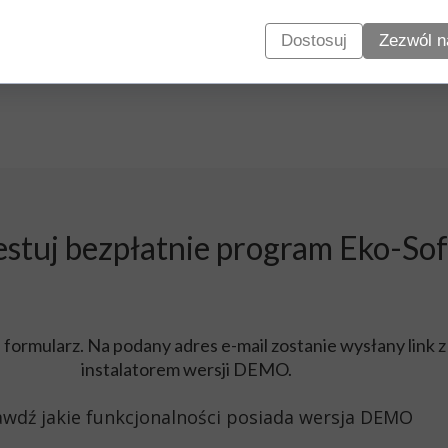
Dostosuj
Zezwól n
estuj bezpłatnie program Eko-Sof
 formularz. Na podany adres e-mail zostanie wysłany link z
instalatorem wersji DEMO.
wdź jakie funkcjonalności posiada wersja DEMO