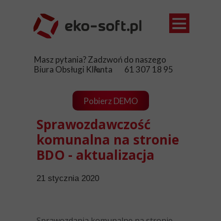
Ewidencja
Masz pytania? Zadzwoń do naszego
Opłaty śro
Biura Obsługi Klienta 61 307 18 95
Sklep
Pobierz DEMO
Aktualnośc
Sprawozdawczość
Pomoc
komunalna na stronie
Kontakt
BDO - aktualizacja
21 stycznia 2020
Sprawozdania komunalne na stronie