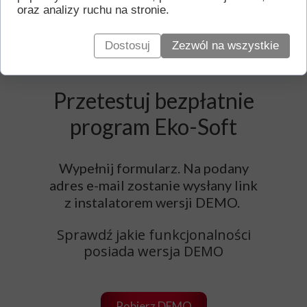
oraz analizy ruchu na stronie.
Dostosuj
Zezwól na wszystkie
Przetestuj bezpłatnie
program Eko-Soft
Wypełnij formularz. Na podany
adres e-mail zostanie wysłany link
z instalatorem wersji DEMO.
Sprawdź jakie funkcjonalności
posiada wersja DEMO
Pobierz DEMO