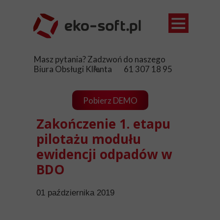
Ewidencja
Masz pytania? Zadzwoń do naszego
Opłaty śro
Biura Obsługi Klienta 61 307 18 95
Sklep
Pobierz DEMO
Aktualnośc
Zakończenie 1. etapu
Pomoc
pilotażu modułu
Kontakt
ewidencji odpadów w
BDO
01 października 2019