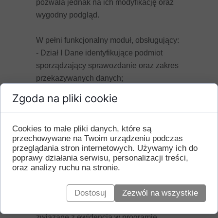
pozwala jednak na ich modyfikację oraz
wygodny podgląd.
W pełni funkcjonalny moduł, obsługujący:
- Dział I Dane identyfikujące podmiot
sporządzający sprawozdanie oraz zakres
przekazywanych danych;
- Dział XI Informacja o wytworzonych
Zgoda na pliki cookie
odpadach;
- Dział XII Informacja o zebranych
Cookies to małe pliki danych, które są
odpadach;
przechowywane na Twoim urządzeniu podczas
zostanie udostępniony, razem z
przeglądania stron internetowych. Używamy ich do
instrukcją, do 23 lutego.
poprawy działania serwisu, personalizacji treści,
oraz analizy ruchu na stronie.
W kolejnym etapie zostaną przedstawione
informacje, jak z programu wyczytać dane
Dostosuj
Zezwól na wszystkie
do pozostałych działów, które są
związane z ewidencją w programie.