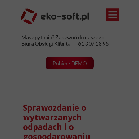
Ewidencja
Masz pytania? Zadzwoń do naszego
Opłaty śro
Biura Obsługi Klienta 61 307 18 95
Sklep
Pobierz DEMO
Aktualnośc
Pomoc
Kontakt
Sprawozdanie o
wytwarzanych
odpadach i o
gospodarowaniu