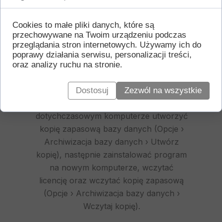
mogą Państwo zadawać przez e-mail
lub telefonicznie od poniedziałku do
Cookies to małe pliki danych, które są
piątku w godzinach 8-15.
przechowywane na Twoim urządzeniu podczas
przeglądania stron internetowych. Używamy ich do
poprawy działania serwisu, personalizacji treści,
10. Jak przenieść Eko-Soft na
oraz analizy ruchu na stronie.
nowy komputer?
W celu przeniesienia programu Eko-Soft
Dostosuj
Zezwól na wszystkie
na nowy komputer należy na
dotychczasowym komputerze utworzyć
kopię zapasową bazy danych (Opcje ›
Archiwizacja bazy danych › Utwórz
kopię), następnie zainstalować program
na nowym komputerze, wczytać
licencję oraz wczytać kopię zapasową
(Opcje › Archiwizacja bazy danych ›
Wczytaj kopię).