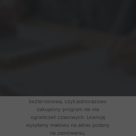
zamówienia otrzymają Państwo
fakturę pro forma. Po jej
opłaceniu wysyłamy plik licencji na
wskazany adres e-mail oraz fakturę
VAT. Jeśli nie akceptują Państwo
proform, prosimy o kontakt z
naszym biurem.
2. Czy na program jest
wydawana licencja?
Tak, nasze oprogramowanie
posiada licencję. Licencja jest
bezterminowa, czyli jednorazowo
zakupiony program nie ma
ograniczeń czasowych. Licencję
wysyłamy mailowo na adres podany
na zamówieniu.