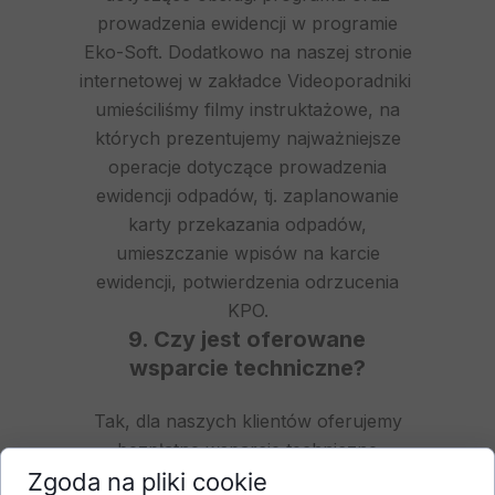
prowadzenia ewidencji w programie
Eko-Soft. Dodatkowo na naszej stronie
internetowej w zakładce
Videoporadniki
umieściliśmy filmy instruktażowe, na
których prezentujemy najważniejsze
operacje dotyczące prowadzenia
ewidencji odpadów, tj. zaplanowanie
karty przekazania odpadów,
umieszczanie wpisów na karcie
ewidencji, potwierdzenia odrzucenia
KPO.
9. Czy jest oferowane
wsparcie techniczne?
Tak, dla naszych klientów oferujemy
bezpłatne wsparcie techniczne
Zgoda na pliki cookie
dotyczące obsługi programu. Pytania