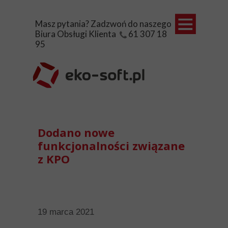
Masz pytania? Zadzwoń do naszego
Biura Obsługi Klienta 61 307 18
95
Ewidencja
Opłaty śr
Sklep
Aktualnośc
Pomoc
Dodano nowe
funkcjonalności związane
Kontakt
z KPO
19 marca 2021