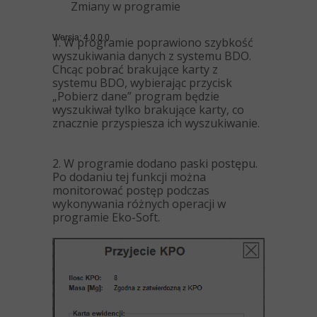
Zmiany w programie
Wersja: 4.0.0.0
1. W programie poprawiono szybkość
wyszukiwania danych z systemu BDO.
Chcąc pobrać brakujące karty z
systemu BDO, wybierając przycisk
„Pobierz dane” program będzie
wyszukiwał tylko brakujące karty, co
znacznie przyspiesza ich wyszukiwanie.
2. W programie dodano paski postępu.
Po dodaniu tej funkcji można
monitorować postęp podczas
wykonywania różnych operacji w
programie Eko-Soft.