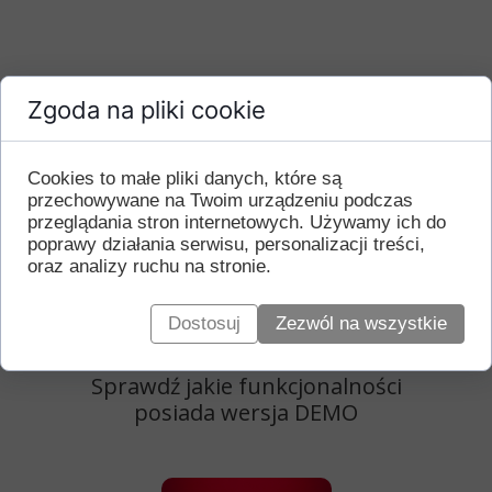
Zgoda na pliki cookie
Przetestuj bezpłatnie
Cookies to małe pliki danych, które są
przechowywane na Twoim urządzeniu podczas
program Eko-Soft
przeglądania stron internetowych. Używamy ich do
poprawy działania serwisu, personalizacji treści,
oraz analizy ruchu na stronie.
Wypełnij formularz. Na podany
adres e-mail zostanie wysłany link
Dostosuj
Zezwól na wszystkie
z instalatorem wersji DEMO.
Sprawdź jakie funkcjonalności
posiada wersja DEMO