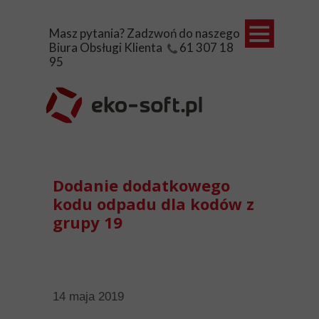
Masz pytania? Zadzwoń do naszego
Biura Obsługi Klienta 61 307 18
95
Ewidencja
Opłaty śr
Sklep
Aktualnośc
Pomoc
Dodanie dodatkowego
kodu odpadu dla kodów z
Kontakt
grupy 19
14 maja 2019