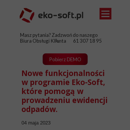
Ewidencja
Masz pytania? Zadzwoń do naszego
Opłaty śro
Biura Obsługi Klienta 61 307 18 95
Sklep
Pobierz DEMO
Aktualnośc
Nowe funkcjonalności
Pomoc
w programie Eko-Soft,
Kontakt
które pomogą w
prowadzeniu ewidencji
odpadów.
04 maja 2023