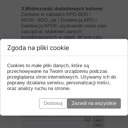
3.Widoczność dodatkowych kolumn
Zarówno w zakładce KPO-BDO /
KPOK- BDO, jak i Ewidencja KPO /
Ewidencja KPOK użytkownik może sam
zarządzać widokiem danych
przedstawionych w tabeli. W tym celu
można rozwinąć dwa dodatkowe menu:
Zgoda na pliki cookie
Pierwsza opcja służy do włączenia
widoczności poszczególnych
kolumn,
Cookies to małe pliki danych, które są
Druga opcja służy do wyboru
przechowywane na Twoim urządzeniu podczas
widoczności filtrów (zakres/lista lub
przeglądania stron internetowych. Używamy ich do
tekst).
poprawy działania serwisu, personalizacji treści,
oraz analizy ruchu na stronie.
Dostosuj
Zezwól na wszystkie