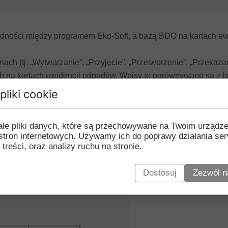
dności między programem Eko-Soft, a bazą BDO na kartach ewi
h (tj. „Wytwarzanie”, „Przyjęcie”, „Przetworzenie”, „Przekaza
na kartach ewidencji odpadów. Wpisy te porównywane są z ba
pliki cookie
ycji”, „Błąd usuwania”, „Dane do wysłania” informuje nas o ni
art ewidencji znajdują się na nasze stronie internetowej pod 
ałe pliki danych, które są przechowywane na Twoim urządz
stron internetowych. Używamy ich do poprawy działania ser
czegółowe porównanie wpisów na kartach ewidencji w programie
 treści, oraz analizy ruchu na stronie.
 kart ewidencji w wyświetlonym oknie z wynikami weryfikacji n
le, które w bardziej szczegółowy sposób prezentują informacje 
Dostosuj
Zezwól n