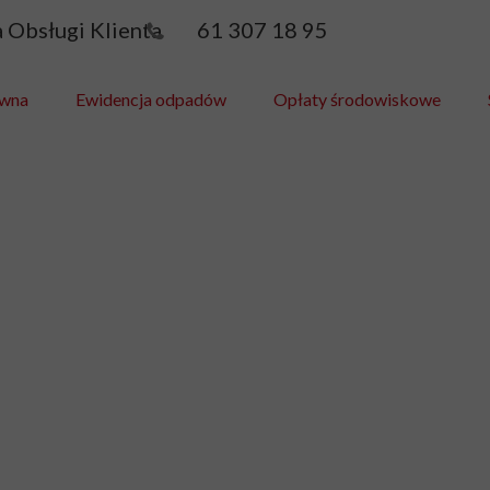
ra Obsługi Klienta 61 307 18 95
ówna
Ewidencja odpadów
Opłaty środowiskowe