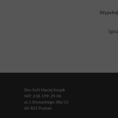
Wypełnij
Spra
Eko-Soft Maciej Korpik
NIP: 618-199-29-06
ul. J. Słowackiego 38a/15
60-825 Poznań